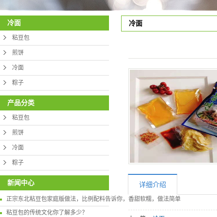
冷面
冷面
粘豆包
煎饼
冷面
粽子
产品分类
粘豆包
煎饼
冷面
粽子
新闻中心
详细介绍
正宗东北粘豆包家庭版做法，比例配料告诉你，香甜软糯，做法简单
粘豆包的传统文化你了解多少？